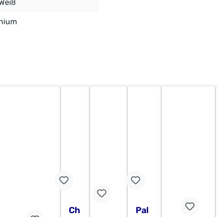
 Weiß
inium
Ch
Pal