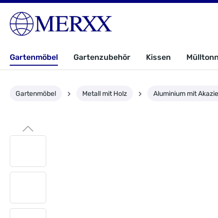
Gartenmöbel
Gartenzubehör
Kissen
Müllton
Gartenmöbel
Metall mit Holz
Aluminium mit Akazi