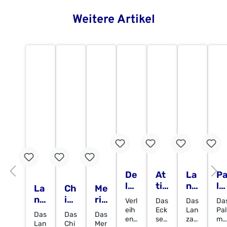
Weitere Artikel
De
At
La
P
lp
tik
nz
lm
La
Ch
Me
hi
a
ar
a
nz
ica
rid
Verl
Das
Das
Da
Ec
Ec
ot
Ec
ar
go
a
eih
Eck
Lan
Pal
Das
Das
Das
kS
ks
e
ks
en
set
zar
ma
ot
Ec
Ec
Lan
Chi
Mer