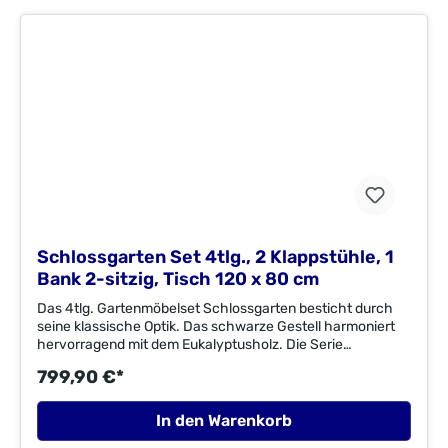
Sitzhöhe: 46 cm Sitztiefe: 41 cm
Sitzbreite: 45 cmTisch: 120 x 80 x 74
cm Tischunterkante: 71,5
cmMaterial:Flachstahl/EukalyptusholzFSC®-zertifiziertes
EukalyptusholzFSC® C003262ImporteurMerxx Handels
GmbHAn der Trave 1923923 Selmsdorfzentral@merxx.de
Schlossgarten Set 4tlg., 2 Klappstühle, 1
Bank 2-sitzig, Tisch 120 x 80 cm
Das 4tlg. Gartenmöbelset Schlossgarten besticht durch
seine klassische Optik. Das schwarze Gestell harmoniert
hervorragend mit dem Eukalyptusholz. Die Serie
Schlossgarten ist komplett mit Bodenschonern
799,90 €*
ausgestattet. Die 2 Klappstühle verfügen über einen
hohen Sitzkomfort. Die Bank bietet Platz für zwei
Personen. Der rechteckige Tisch mit den Maßen von 120 x
In den Warenkorb
80 cm ergänzt das Set. Das Set ist aus einem