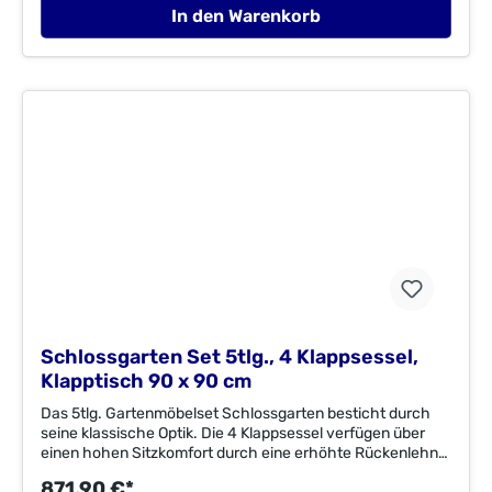
aus einem pulverbeschichteten Flachstahl mit einer
In den Warenkorb
Eukalyptusbelattung gefertigt. Maße cm (TxBxH)
ca.:Sessel: 66 x 58 x 95 cm Rückenhöhe: 59 cm
Sitzhöhe: 47 cm Sitztiefe: 37 cm
Sitzbreite: 50 cm Armlehnenhöhe: 67 cmTisch: 90 x 90
x 74 cm Tischunterkante: 72
cmMaterial:Flachstahl/EukalyptusholzFSC®-zertifiziertes
EukalyptusholzFSC® C003262ImporteurMerxx Handels
GmbHAn der Trave 1923923 Selmsdorfzentral@merxx.de
Schlossgarten Set 5tlg., 4 Klappsessel,
Klapptisch 90 x 90 cm
Das 5tlg. Gartenmöbelset Schlossgarten besticht durch
seine klassische Optik. Die 4 Klappsessel verfügen über
einen hohen Sitzkomfort durch eine erhöhte Rückenlehne.
Der Tisch mit den Maßen 90 x 90 cm lässt sich
871,90 €*