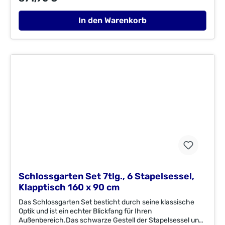
platzsparend zusammenklappen. Die Serie Schlossgarten
ist komplett mit Bodenschonern ausgestattet. Das Set ist
aus einem pulverbeschichteten Flachstahl mit einer
In den Warenkorb
Eukalyptusbelattung gefertigt. Maße cm (TxBxH)
ca.:Sessel: 66 x 58 x 95 cm Rückenhöhe: 59 cm
Sitzhöhe: 47 cm Sitztiefe: 37 cm
Sitzbreite: 50 cm Armlehnenhöhe: 67 cmTisch: 90 x 90
x 74 cm Tischunterkante: 72
cmMaterial:Flachstahl/EukalyptusholzFSC®-zertifiziertes
EukalyptusholzFSC® C003262ImporteurMerxx Handels
GmbHAn der Trave 1923923 Selmsdorfzentral@merxx.de
Schlossgarten Set 7tlg., 6 Stapelsessel,
Klapptisch 160 x 90 cm
Das Schlossgarten Set besticht durch seine klassische
Optik und ist ein echter Blickfang für Ihren
Außenbereich.Das schwarze Gestell der Stapelsessel und