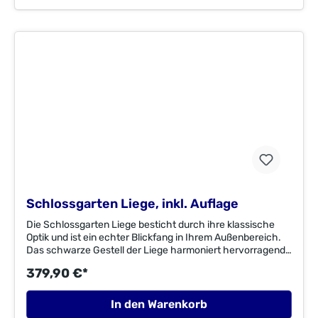
x 86,5 cm Rückenhöhe: 45 cm Sitzhöhe: 44
cm Sitztiefe: 44,5 cm Sitzbreite: 51 cm
Armlehnenhöhe: 64
cmMaterial:Flachstahl/EukalyptusholzFSC®-zertifiziertes
EukalyptusholzFSC® C003262ImporteurMerxx Handels
GmbHAn der Trave 1923923 Selmsdorfzentral@merxx.de
Schlossgarten Liege, inkl. Auflage
Die Schlossgarten Liege besticht durch ihre klassische
Optik und ist ein echter Blickfang in Ihrem Außenbereich.
Das schwarze Gestell der Liege harmoniert hervorragend
mit dem Eukalyptusholz. Die Rückenlehne der Liege lässt
379,90 €*
sich mehrfach verstellen. Die Liege verfügt über Räder für
einen einfachen Transport. Der Liegenkomfort wird durch
die graue Auflage erhöht. Die Liege besteht aus
In den Warenkorb
pulverbeschichteten Flachstahl und einer geöltem