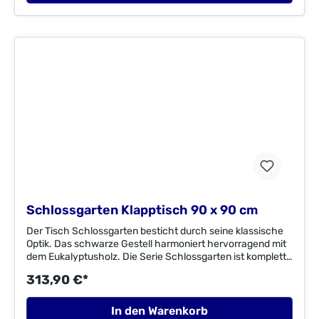
73 cm Tischunterkante: 72
cmMaterial:Flachstahl/geöltes EukalyptusholzFSC®-
zertifiziertes EukalyptusholzFSC®
C003262ImporteurMerxx Handels GmbHAn der Trave
1923923 Selmsdorfzentral@merxx.de
Schlossgarten Klapptisch 90 x 90 cm
Der Tisch Schlossgarten besticht durch seine klassische
Optik. Das schwarze Gestell harmoniert hervorragend mit
dem Eukalyptusholz. Die Serie Schlossgarten ist komplett
mit Bodenschonern ausgestattet. Der rechteckige Tisch
313,90 €*
mit den Maßen 90 x 90 cm verspricht gesellige Stunden in
Ihrem Außenbereich. Der Tisch ist aus einem
pulverbeschichteten Flachstahl mit einer Eukalyptus
In den Warenkorb