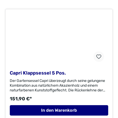
Capri Klappsessel 5 Pos.
Der Gartensessel Capri überzeugt durch seine gelungene
Kombination aus natürlichem Akazienholz und einem
naturfarbenen Kunststoffgeflecht. Die Rückenlehne der
Sessel lassen sich 5-fach verstellen, so dass Sie optimal in
151,90 €*
Ihren Garten entspannen können. Das Kunststoffgeflecht
in der Rücken- und Sitzfläche sorgt für einen besonders
hohen Sitzkomfort. Die querstehende Beinkonstruktion mit
In den Warenkorb
den hochwertigen, galvanisierten Stahlbeschlägen geben