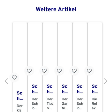
Weitere Artikel
Sc
Sc
Sc
Sc
Sc
hl
hl
hl
hl
hl
Sc
os
os
os
os
os
hl
Der
Der
Der
Der
Die
sg
sg
sg
sg
sg
os
Sch
Tisc
Gar
Sch
Rel
Der
art
art
art
art
art
loss
h
ten
loss
axli
sg
Kla