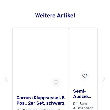
Weitere Artikel
Semi-
Auszieht
Carrara Klappsessel, 5
isch 150
Pos., 2er Set, schwarz
Der Semi
(220) x
Ausziehtisch