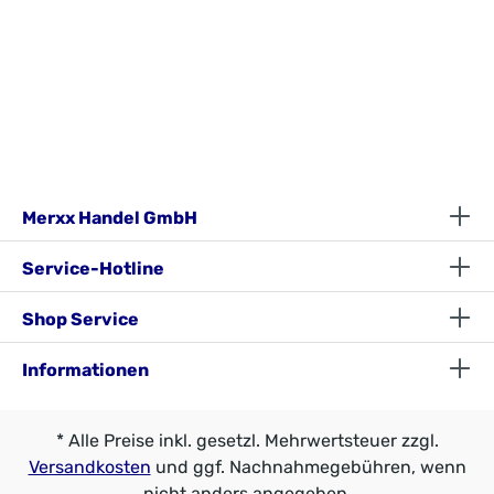
Armlehnenhöhe: 66 cm
cm
Material:Aluminium/Textil100
Tischunterk
% Polyester mit
ante: 68 cm
Polyvinylchloridbeschichtung
Material:Alu
ImporteurMerxx Handels
minium/Sich
GmbHAn der Trave 1923923
erheitsglas
Selmsdorfzentral@merxx.de
Importeur
Merxx
Handels
GmbH An
Merxx Handel GmbH
der Trave 19
23923
Service-Hotline
Selmsdorf
zentral@mer
xx.de
Shop Service
Informationen
* Alle Preise inkl. gesetzl. Mehrwertsteuer zzgl.
Versandkosten
und ggf. Nachnahmegebühren, wenn
nicht anders angegeben.