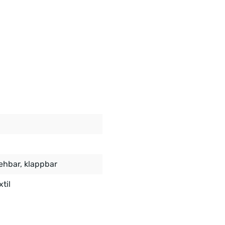
iehbar
, klappbar
xtil