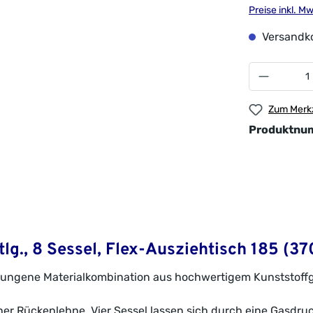
Preise inkl. M
Versandko
Zum Merkz
Produktnu
g., 8 Sessel, Flex-Ausziehtisch 185 (370
elungene Materialkombination aus hochwertigem Kunststoffg
er Rückenlehne. Vier Sessel lassen sich durch eine Gasdruc