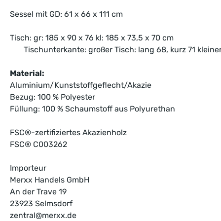
Sessel mit GD: 61 x 66 x 111 cm
Tisch: gr: 185 x 90 x 76 kl: 185 x 73,5 x 70 cm
Tischunterkante: großer Tisch: lang 68, kurz 71 kleiner 
Material:
Aluminium/Kunststoffgeflecht/Akazie
Bezug: 100 % Polyester
Füllung: 100 % Schaumstoff aus Polyurethan
FSC®
-zertifiziertes Akazienholz
FSC®
C003262
Importeur
Merxx Handels GmbH
An der Trave 19
23923 Selmsdorf
zentral@merxx.de