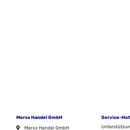
aus Polyurethan FSC®-zertifiziertes Akazienholz
zer
FSC® C003262ImporteurMerxx Handels GmbHAn
Gm
der Trave 1923923 Selmsdorfzentral@merxx.de
Merxx Handel GmbH
Service-Hot
Unterstützun
Merxx Handel GmbH