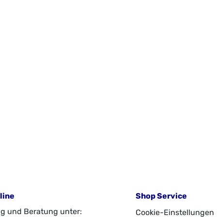
tifiziertes Akazienholz FSC® C003262ImporteurMerxx Handels
A
bHAn der Trave 1923923 Selmsdorfzentral@merxx.de
G
line
Shop Service
g und Beratung unter:
Cookie-Einstellungen