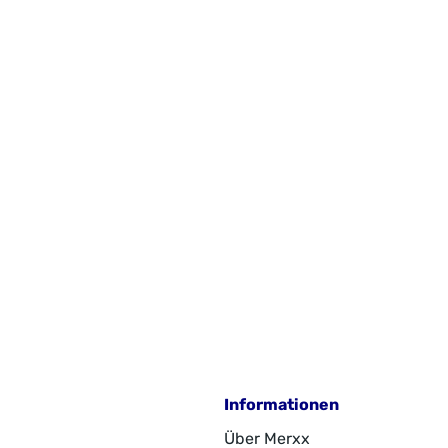
kazienholzFSC® C003262ImporteurMerxx Handels
mbHAn der Trave 1923923 Selmsdorfzentral@merxx.de
Informationen
Über Merxx