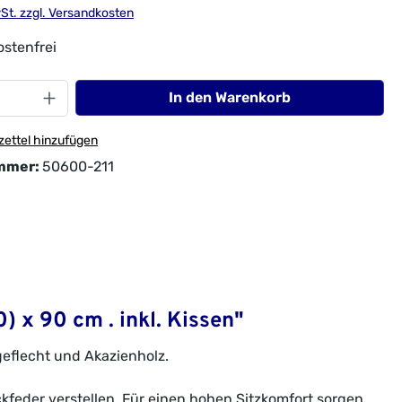
wSt. zzgl. Versandkosten
stenfrei
In den Warenkorb
ettel hinzufügen
mmer:
50600-211
) x 90 cm . inkl. Kissen"
eflecht und Akazienholz.
kfeder verstellen. Für einen hohen Sitzkomfort sorgen