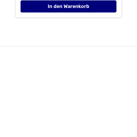
cmMaterial:AluminiumgussImporteurMerxx
In den Warenkorb
Handels GmbHAn der Trave 1923923
Selmsdorfzentral@merxx.de