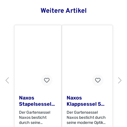
Weitere Artikel
Naxos
Naxos
Stapelsessel
Klappsessel 5
2er Set, grau
Pos.
Der Gartensessel
Der Gartensessel
Naxos besticht
Naxos besticht durch
durch seine
seine moderne Optik