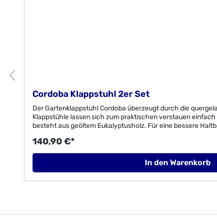
Cordoba Klappstuhl 2er Set
Der Gartenklappstuhl Cordoba überzeugt durch die quergela
Klappstühle lassen sich zum praktischen verstauen einfac
besteht aus geöltem Eukalyptusholz. Für eine bessere Haltb
galvanisiert. Maße (TxBxH):Sessel: 57 x 49 x 93 cm 
140,90 €*
cm Sitztiefe: 41 cm Sitzbreite: 39 cm Material:Euk
EukalyptusholzFSC® C003262 ImporteurMerxx Handels Gm
Selmsdorfzentral@merxx.de
In den Warenkorb