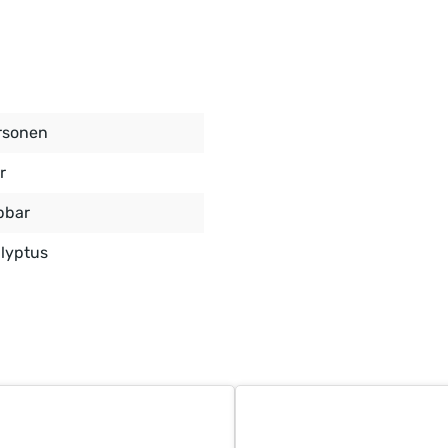
rsonen
r
pbar
lyptus