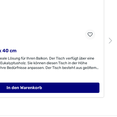
x 40 cm
deale Lösung für Ihren Balkon. Der Tisch verfügt über eine
Eukalyptusholz. Sie können diesen Tisch in der Höhe
 Ihre Bedürfnisse anpassen. Der Tisch besteht aus geöltem
re Haltbarkeit wurden die Stahlschrauben galvanisieret.
0 x 40 Material:geöltes Eukalyptusholz FSC®-
lzFSC® C003262ImporteurMerxx Handels GmbHAn der Trave
erxx.de
In den Warenkorb