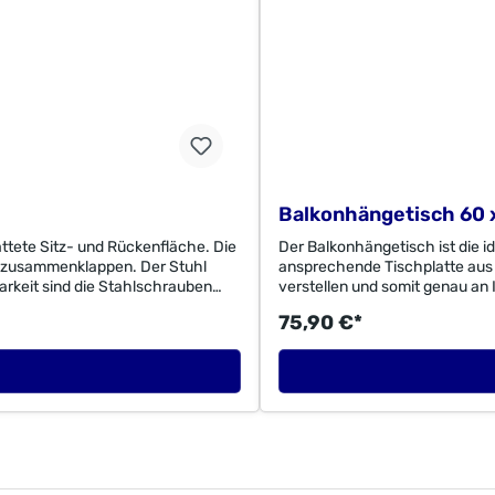
Balkonhängetisch 60 
ttete Sitz- und Rückenfläche. Die
Der Balkonhängetisch ist die i
h zusammenklappen. Der Stuhl
ansprechende Tischplatte aus 
arkeit sind die Stahlschrauben
verstellen und somit genau an
Rückenhöhe: 53 cm Sitzhöhe: 45
Eukalyptusholz. Für eine besse
75,90 €*
alyptus FSC®-zertifiziertes
Maße cm (TxBxH) ca.:Tisch: 6
bHAn der Trave 1923923
zertifiziertes Eukalyptusho
1923923 Selmsdorfzentral@m