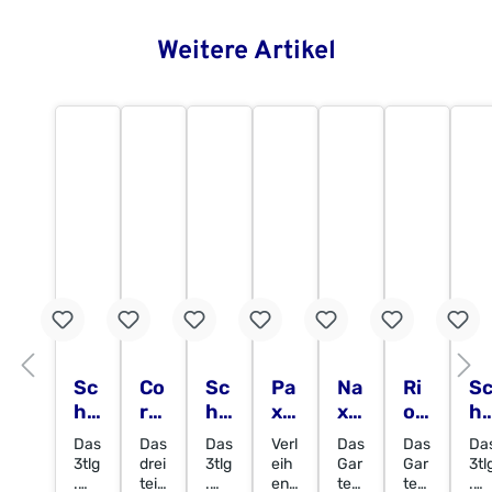
Weitere Artikel
Sc
Co
Sc
Pa
Na
Ri
S
hl
rd
hl
xo
xo
o
hl
os
ob
os
s
s
Se
os
Das
Das
Das
Verl
Das
Das
Da
sg
a
sg
Se
Se
t
sg
3tlg
drei
3tlg
eih
Gar
Gar
3tl
art
Se
art
t
t
5tl
ar
.
teili
.
en
ten
ten
.