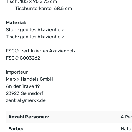
Tisch: 185 x 90 x 75 cm
Tischunterkante: 68,5 cm
Material:
Stuhl: geöltes Akazienholz
Tisch: geöltes Akazienholz
FSC®-zertifiziertes Akazienholz
FSC® C003262
Importeur
Merxx Handels GmbH
An der Trave 19
23923 Selmsdorf
zentral@merxx.de
Anzahl Personen:
4 Pe
Farbe:
Natu