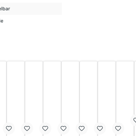
elbar
ie